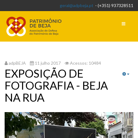
geral@adpbeja.pt
- (+351) 937328511
adpBEJA
11 julho 2017
Acessos: 10484
EXPOSIÇÃO DE
EMP
FOTOGRAFIA - BEJA
NA RUA